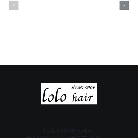
休
休
日
日
の
の
ご
ご
案
案
内
内
HEAD SHOP lolohair