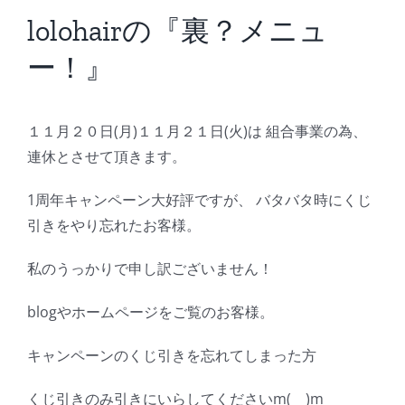
BLOG
lolohairの『裏？メニュ
ー！』
Reservation
１１月２０日(月)１１月２１日(火)は 組合事業の為、
連休とさせて頂きます。
1周年キャンペーン大好評ですが、 バタバタ時にくじ
引きをやり忘れたお客様。
私のうっかりで申し訳ございません！
blogやホームページをご覧のお客様。
キャンペーンのくじ引きを忘れてしまった方
くじ引きのみ引きにいらしてくださいm(＿)m