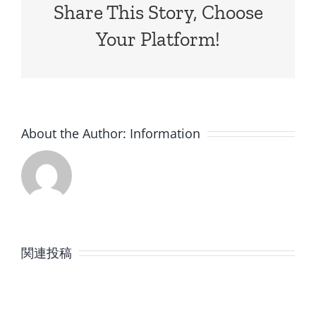
Share This Story, Choose
Your Platform!
About the Author:
Information
8
7
月
月
関連投稿
の
の
定
定