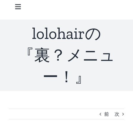
Skip
Toggle
to
Navigation
content
Home
lolohairの
Information
『裏？メニュ
STAFF
ー！』
CONCEPT
MENU
前
次
ACCESS