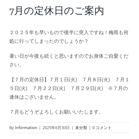
BLOG
7月の定休日のご案内
Reservation
２０２５年も早いもので後半に突入ですね！梅雨も何
処に行ってしまったのでしょうか？
暑い日が今後も続くと思いますのでお身体ご自愛くだ
さい。
【７月の定休日】７月１日(火) ７月８日(火) ７月１
５日(火) ７月２２日(火) ７月２９日(火) ※７月の
連休はございません。
７月もどうぞよろしくお願いいたします。
By
Information
|
2025年6月30日
|
未分類
|
0 コメント