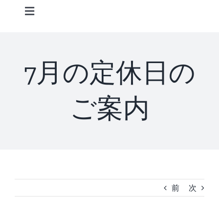
Skip
Toggle
to
Navigation
content
Home
7月の定休日の
Information
ご案内
STAFF
CONCEPT
MENU
前
次
ACCESS