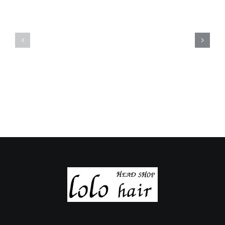
の
の
定
定
休
休
日
日
の
の
ご
ご
案
案
内
内