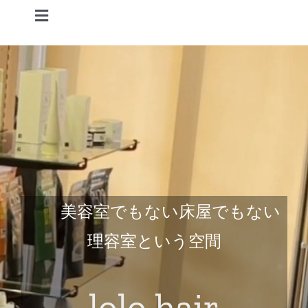
Skip
Toggle
to
Navigation
content
Home
Information
STAFF
CONCEPT
美容室でもない床屋でもない
MENU
理容室という空間
ACCESS
lolo hair