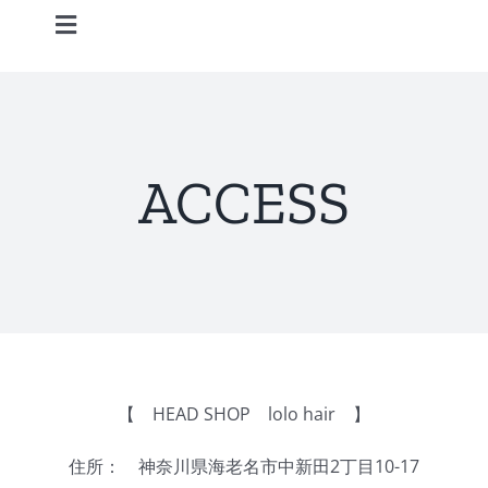
Skip
Toggle
to
Navigation
content
Home
Information
ACCESS
STAFF
CONCEPT
MENU
【 HEAD SHOP lolo hair 】
ACCESS
住所： 神奈川県海老名市中新田2丁目10-17