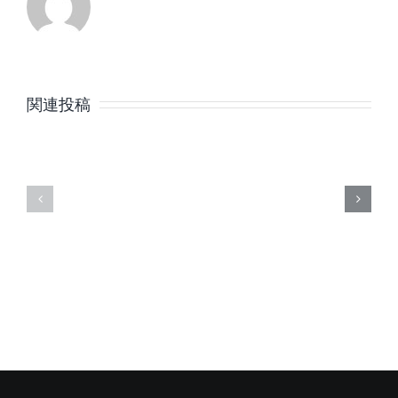
8
7
月
月
関連投稿
の
の
定
定
休
休
日
日
の
の
ご
ご
案
案
内
内