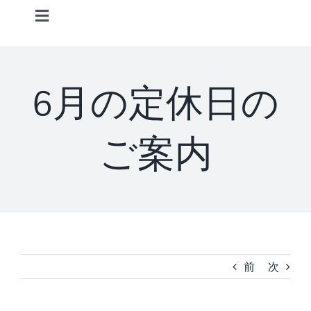
Skip
Toggle
to
Navigation
content
Home
6月の定休日の
Information
ご案内
STAFF
CONCEPT
MENU
前
次
ACCESS