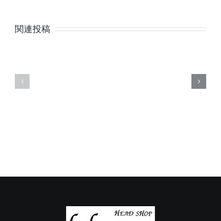
8
7
月
月
関連投稿
の
の
定
定
休
休
日
日
の
の
ご
ご
案
案
内
内