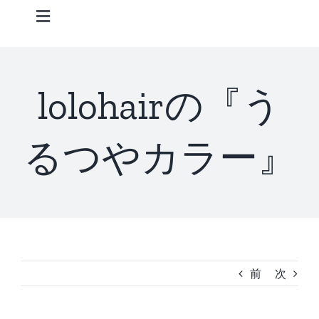
Skip
Toggle
to
Navigation
content
Home
lolohairの『う
Information
るつやカラー』
STAFF
CONCEPT
MENU
前
次
ACCESS