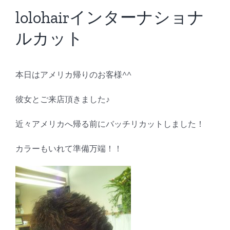
BLOG
lolohairインターナショナ
ルカット
Reservation
本日はアメリカ帰りのお客様^^
彼女とご来店頂きました♪
近々アメリカへ帰る前にバッチリカットしました！
カラーもいれて準備万端！！