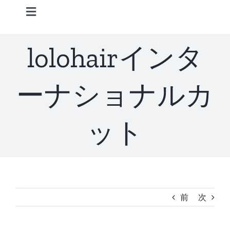
Skip
Toggle
to
Navigation
content
Home
lolohairインタ
Information
ーナショナルカ
STAFF
ット
CONCEPT
MENU
前
次
ACCESS