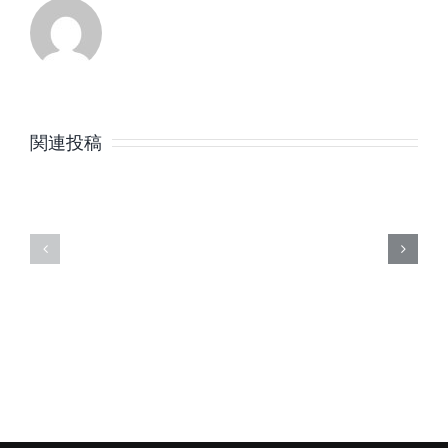
8
7
月
月
関連投稿
の
の
定
定
休
休
日
日
の
の
ご
ご
案
案
内
内