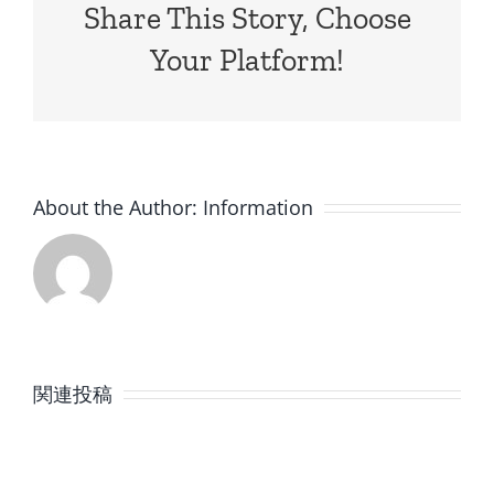
Share This Story, Choose
Your Platform!
About the Author:
Information
8
7
月
月
関連投稿
の
の
定
定