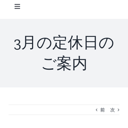
Skip
Toggle
to
Navigation
content
Home
3月の定休日の
Information
ご案内
STAFF
CONCEPT
MENU
前
次
ACCESS