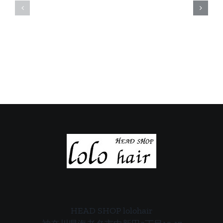
休
休
日
日
の
の
ご
ご
案
案
内
内
HEAD SHOP lolohair