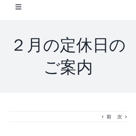
Skip
Toggle
to
Navigation
content
Home
２月の定休日の
Information
ご案内
STAFF
CONCEPT
MENU
前
次
ACCESS