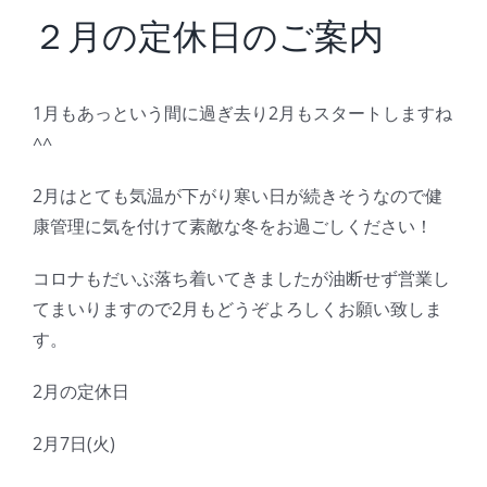
BLOG
２月の定休日のご案内
Reservation
1月もあっという間に過ぎ去り2月もスタートしますね
^^
2月はとても気温が下がり寒い日が続きそうなので健
康管理に気を付けて素敵な冬をお過ごしください！
コロナもだいぶ落ち着いてきましたが油断せず営業し
てまいりますので2月もどうぞよろしくお願い致しま
す。
2月の定休日
2月7日(火)