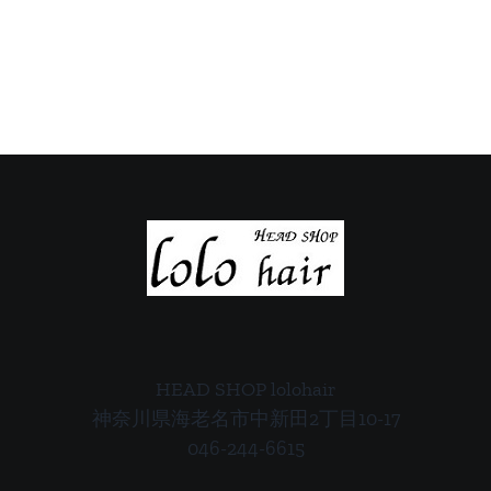
の
の
ご
ご
案
案
内
内
HEAD SHOP lolohair
神奈川県海老名市中新田2丁目10-17
046-244-6615