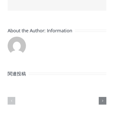
About the Author:
Information
8
7
月
月
関連投稿
の
の
定
定
休
休
日
日