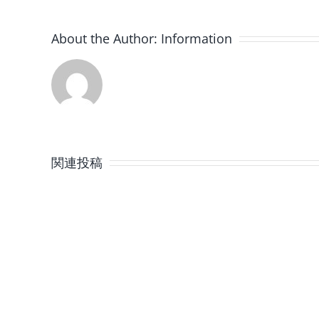
About the Author:
Information
8
月
関連投稿
の
定
休
日
の