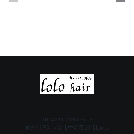
日
日
の
の
ご
ご
案
案
内
内
HEAD SHOP lolohair
神奈川県海老名市中新田2丁目10-17