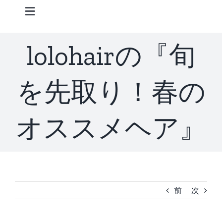
Skip
Toggle
to
Navigation
content
Home
lolohairの『旬
Information
を先取り！春の
STAFF
オススメヘア』
CONCEPT
MENU
前
次
ACCESS