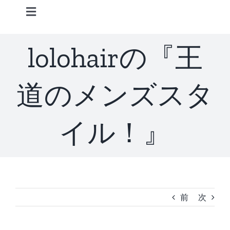
Skip
Toggle
to
Navigation
content
Home
lolohairの『王
Information
道のメンズスタ
STAFF
イル！』
CONCEPT
MENU
前
次
ACCESS