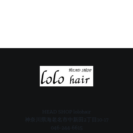
日
日
の
の
ご
ご
案
案
内
内
HEAD SHOP lolohair
神奈川県海老名市中新田2丁目10-17
046-244-6615