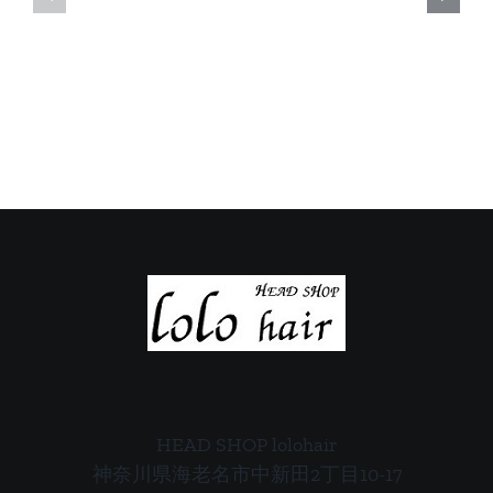
日
日
の
の
ご
ご
案
案
内
内
HEAD SHOP lolohair
神奈川県海老名市中新田2丁目10-17