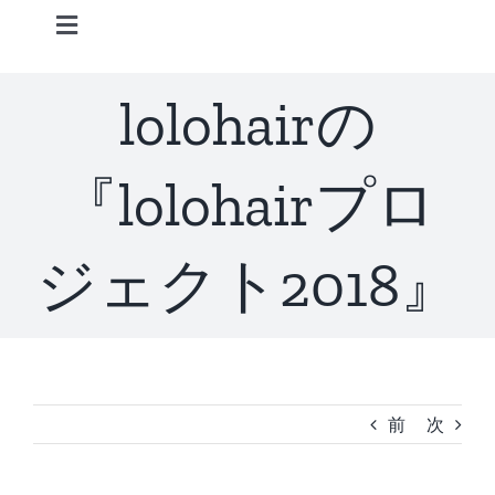
Skip
Toggle
to
Navigation
content
Home
lolohairの
Information
『lolohairプロ
STAFF
ジェクト2018』
CONCEPT
MENU
前
次
ACCESS