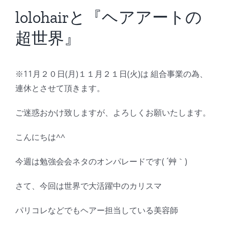
BLOG
lolohairと『ヘアアートの
超世界』
Reservation
※11月２０日(月)１１月２１日(火)は 組合事業の為、
連休とさせて頂きます。
ご迷惑おかけ致しますが、よろしくお願いたします。
こんにちは^^
今週は勉強会会ネタのオンパレードです( ´艸｀)
さて、今回は世界で大活躍中のカリスマ
パリコレなどでもヘアー担当している美容師