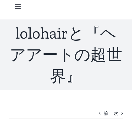
Skip
Toggle
to
Navigation
content
Home
lolohairと『ヘ
Information
アアートの超世
STAFF
界』
CONCEPT
MENU
前
次
ACCESS