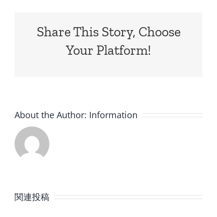
Share This Story, Choose
Your Platform!
About the Author:
Information
8
7
月
月
関連投稿
の
の