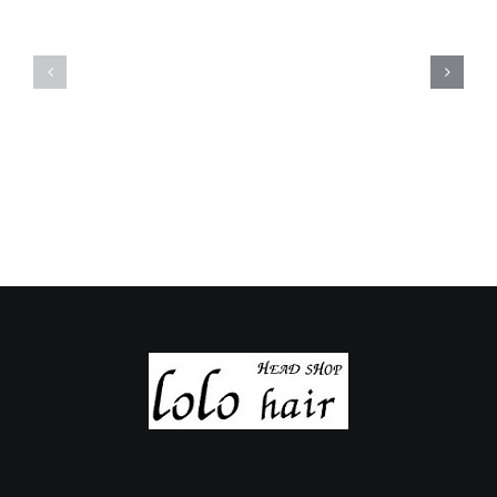
定
定
休
休
日
日
の
の
ご
ご
案
案
内
内