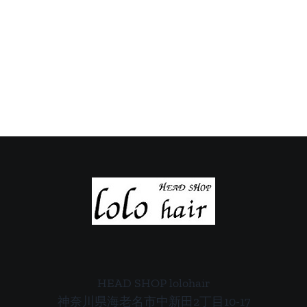
定
定
休
休
日
日
の
の
ご
ご
案
案
内
内
HEAD SHOP lolohair
神奈川県海老名市中新田2丁目10-17