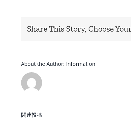
Share This Story, Choose Your
About the Author:
Information
8
月
関連投稿
の