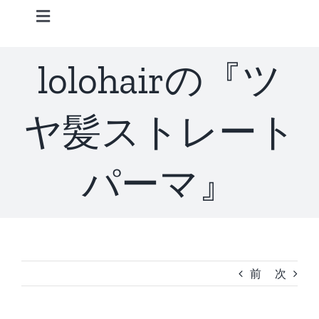
Skip
Toggle
to
Navigation
content
Home
lolohairの『ツ
Information
ヤ髪ストレート
STAFF
パーマ』
CONCEPT
MENU
前
次
ACCESS