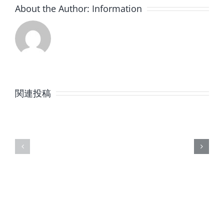
About the Author:
Information
8
7
月
月
関連投稿
の
の
定
定
休
休
日
日
の
の
ご
ご
案
案