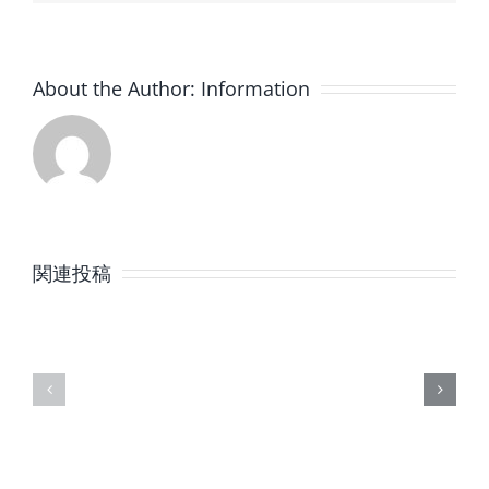
About the Author:
Information
8
7
月
月
関連投稿
の
の
定
定
休
休
日
日
の
の