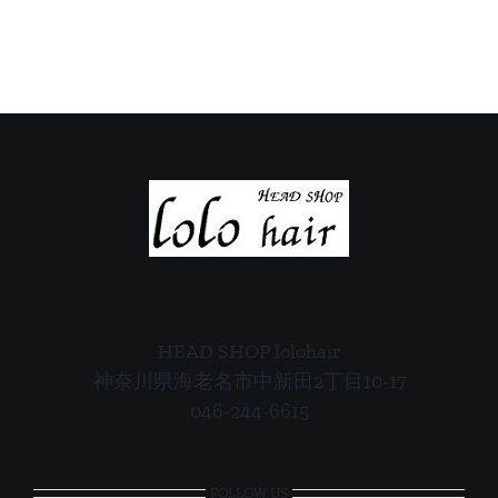
ご
ご
案
案
内
内
HEAD SHOP lolohair
神奈川県海老名市中新田2丁目10-17
046-244-6615
FOLLOW US