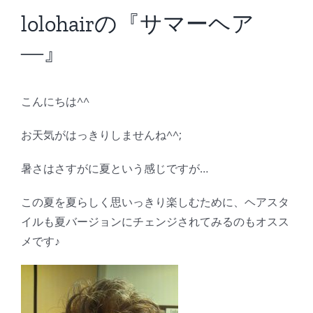
BLOG
lolohairの『サマーヘア
―』
Reservation
こんにちは^^
お天気がはっきりしませんね^^;
暑さはさすがに夏という感じですが…
この夏を夏らしく思いっきり楽しむために、ヘアスタ
イルも夏バージョンにチェンジされてみるのもオスス
メです♪