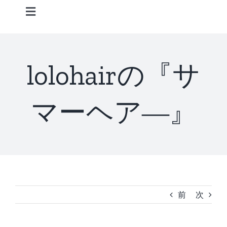
Skip
Toggle
to
Navigation
content
Home
lolohairの『サ
Information
マーヘア―』
STAFF
CONCEPT
MENU
前
次
ACCESS