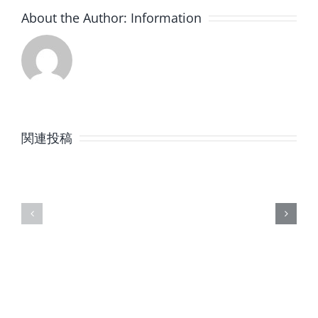
About the Author:
Information
8
7
月
月
関連投稿
の
の
定
定
休
休
日
日
の
の
ご
ご