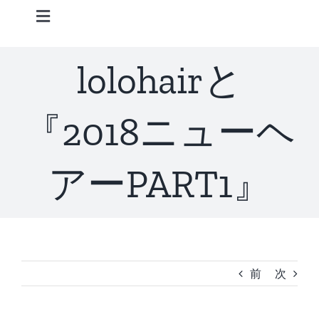
Skip
Toggle
to
Navigation
content
Home
lolohairと
Information
『2018ニューヘ
STAFF
アーPART1』
CONCEPT
MENU
前
次
ACCESS