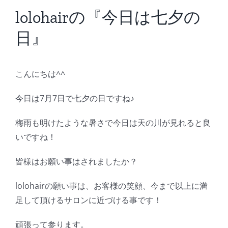
BLOG
lolohairの『今日は七夕の
日』
Reservation
こんにちは^^
今日は7月7日で七夕の日ですね♪
梅雨も明けたような暑さで今日は天の川が見れると良
いですね！
皆様はお願い事はされましたか？
lolohairの願い事は、お客様の笑顔、今まで以上に満
足して頂けるサロンに近づける事です！
頑張って参ります。