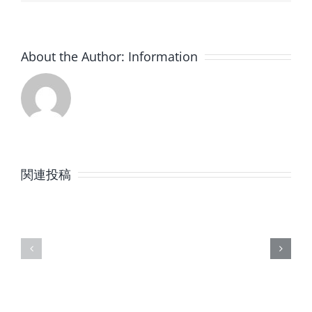
About the Author:
Information
8
7
月
月
関連投稿
の
の
定
定
休
休
日
日
の
の