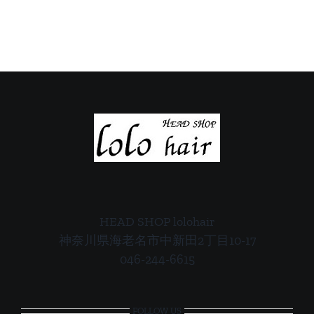
ご
ご
案
案
内
内
HEAD SHOP lolohair
神奈川県海老名市中新田2丁目10-17
046-244-6615
FOLLOW US