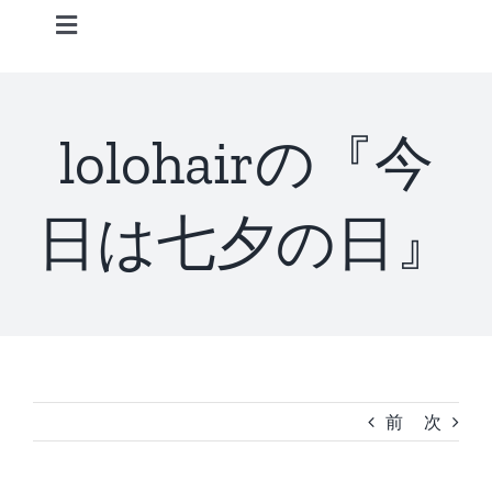
Skip
Toggle
to
Navigation
content
Home
lolohairの『今
Information
日は七夕の日』
STAFF
CONCEPT
MENU
前
次
ACCESS