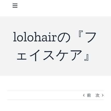
Skip
Toggle
to
Navigation
content
Home
lolohairの『フ
Information
ェイスケア』
STAFF
CONCEPT
MENU
前
次
ACCESS