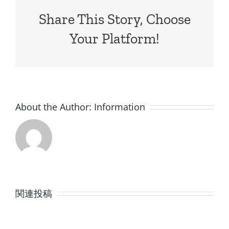
Share This Story, Choose
Your Platform!
About the Author:
Information
8
7
月
月
関連投稿
の
の