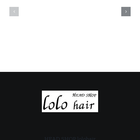
定
定
休
休
日
日
の
の
ご
ご
案
案
内
内
HEAD SHOP lolohair