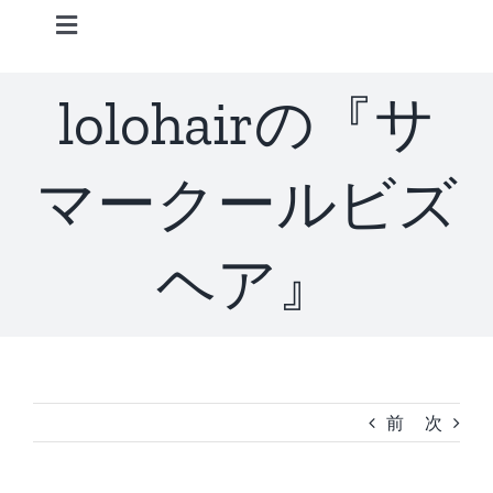
Skip
Toggle
to
Navigation
content
Home
lolohairの『サ
Information
マークールビズ
STAFF
ヘア』
CONCEPT
MENU
前
次
ACCESS