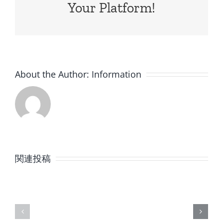
Your Platform!
About the Author:
Information
8
7
月
月
関連投稿
の
の
定
定
休
休