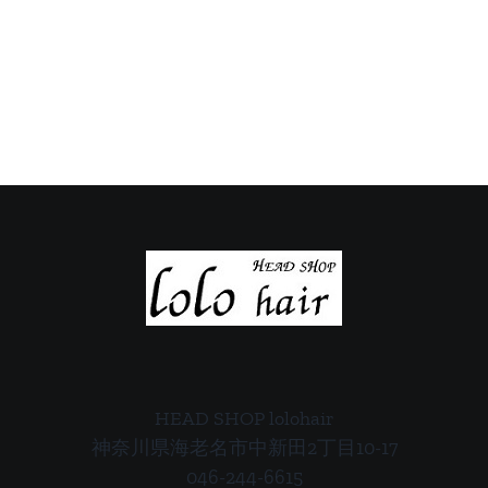
日
日
の
の
ご
ご
案
案
内
内
HEAD SHOP lolohair
神奈川県海老名市中新田2丁目10-17
046-244-6615