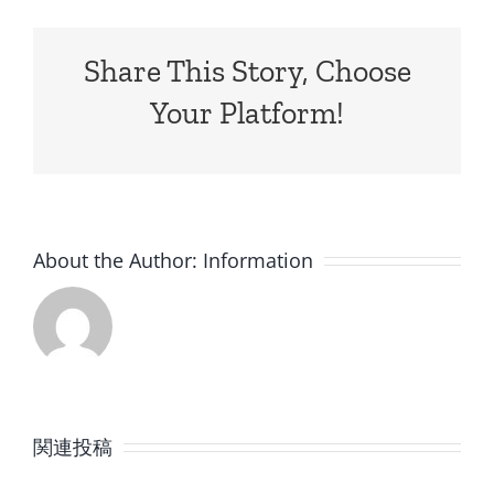
Share This Story, Choose
Your Platform!
About the Author:
Information
8
7
月
月
関連投稿
の
の