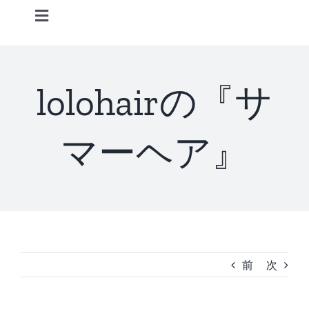
Skip
Toggle
to
Navigation
content
Home
lolohairの『サ
Information
マーヘア』
STAFF
CONCEPT
MENU
前
次
ACCESS