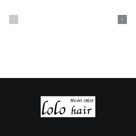
定
定
休
休
日
日
の
の
ご
ご
案
案
内
内