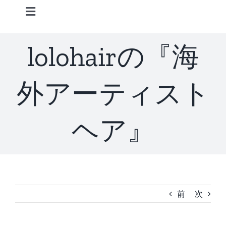
Skip
Toggle
to
Navigation
content
Home
lolohairの『海
Information
外アーティスト
STAFF
ヘア』
CONCEPT
MENU
前
次
ACCESS