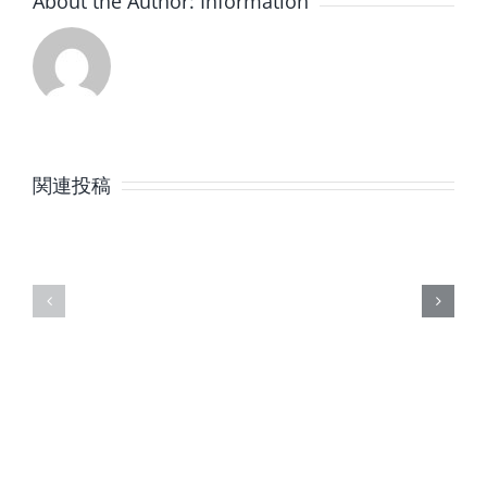
About the Author:
Information
8
7
月
月
関連投稿
の
の
定
定
休
休
日
日
の
の
ご
ご
案
案