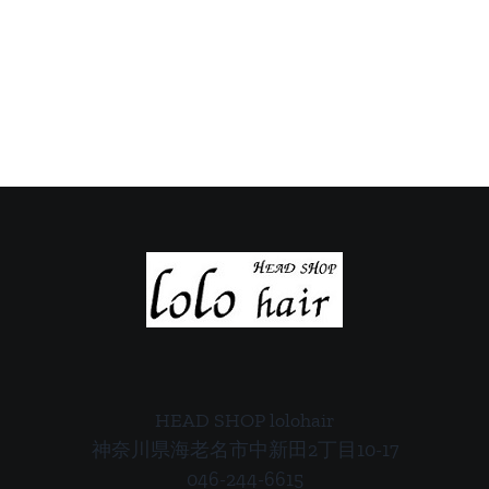
休
休
日
日
の
の
ご
ご
案
案
内
内
HEAD SHOP lolohair
神奈川県海老名市中新田2丁目10-17
046-244-6615