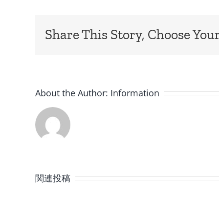
Share This Story, Choose Your
About the Author:
Information
8
月
関連投稿
の
定