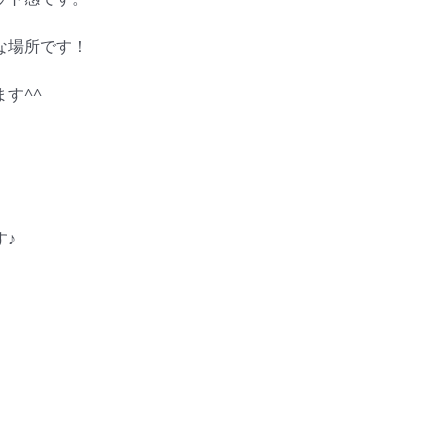
な場所です！
す^^
す♪