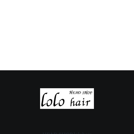
の
の
定
定
休
休
日
日
の
の
ご
ご
案
案
内
内