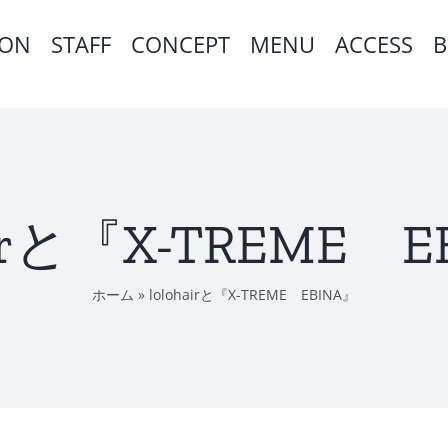
ION
STAFF
CONCEPT
MENU
ACCESS
B
airと『X-TREME 
ホーム
»
lolohairと『X-TREME EBINA』