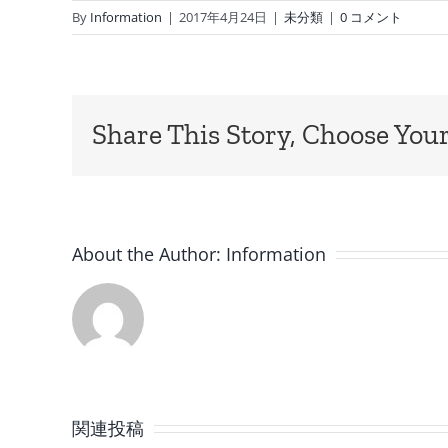
By
Information
|
2017年4月24日
|
未分類
|
0 コメント
Share This Story, Choose Your
About the Author:
Information
8
月
関連投稿