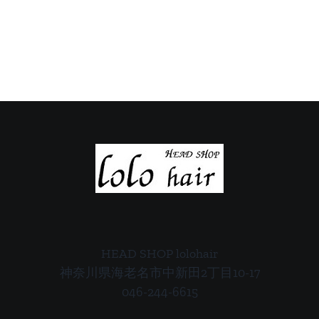
の
の
ご
ご
案
案
内
内
HEAD SHOP lolohair
神奈川県海老名市中新田2丁目10-17
046-244-6615