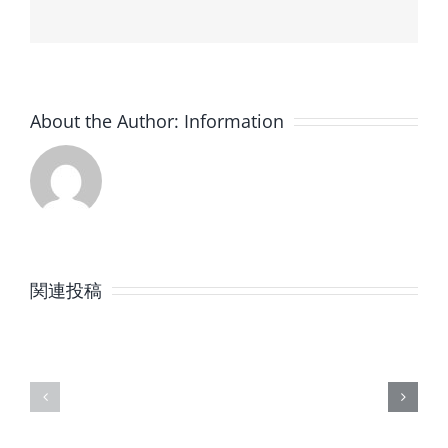
About the Author:
Information
8
7
月
月
関連投稿
の
の
定
定
休
休
日
日