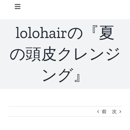
Skip
Toggle
to
Navigation
content
Home
lolohairの『夏
Information
の頭皮クレンジ
STAFF
ング』
CONCEPT
MENU
前
次
ACCESS