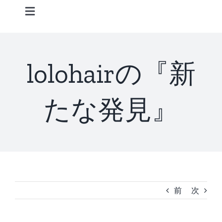
Skip
Toggle
to
Navigation
content
Home
lolohairの『新
Information
たな発見』
STAFF
CONCEPT
MENU
前
次
ACCESS