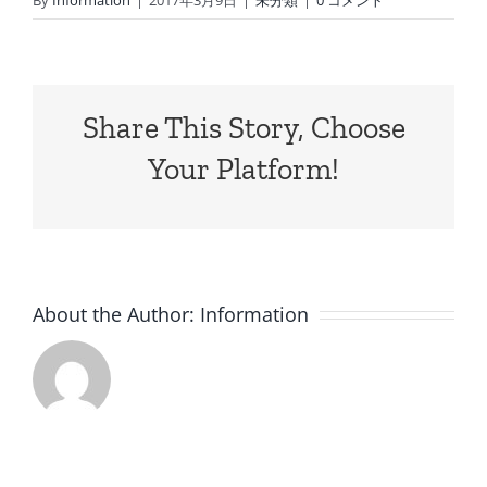
By
Information
|
2017年3月9日
|
未分類
|
0 コメント
Share This Story, Choose
Your Platform!
About the Author:
Information
8
7