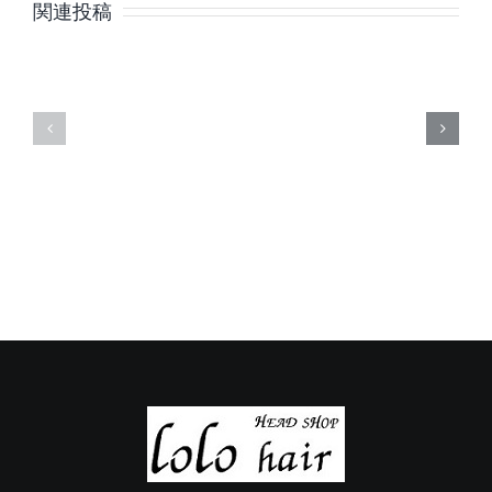
月
月
関連投稿
の
の
定
定
休
休
日
日
の
の
ご
ご
案
案
内
内