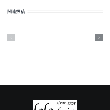
8
7
月
月
関連投稿
の
の
定
定
休
休
日
日
の
の
ご
ご
案
案
内
内