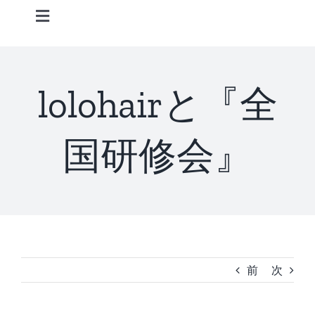
Skip
Toggle
to
Navigation
content
Home
lolohairと『全
Information
国研修会』
STAFF
CONCEPT
MENU
前
次
ACCESS