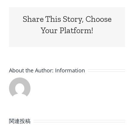
Share This Story, Choose
Your Platform!
About the Author:
Information
8
7
月
月
関連投稿
の
の