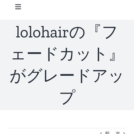
Skip
Toggle
to
Navigation
content
Home
lolohairの『フ
Information
ェードカット』
STAFF
がグレードアッ
CONCEPT
プ
MENU
ACCESS
前
次