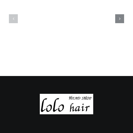
定
定
休
休
日
日
の
の
ご
ご
案
案
内
内