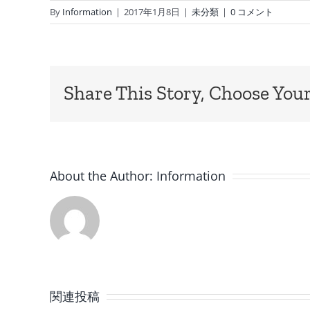
By
Information
|
2017年1月8日
|
未分類
|
0 コメント
Share This Story, Choose Your
About the Author:
Information
8
月
関連投稿