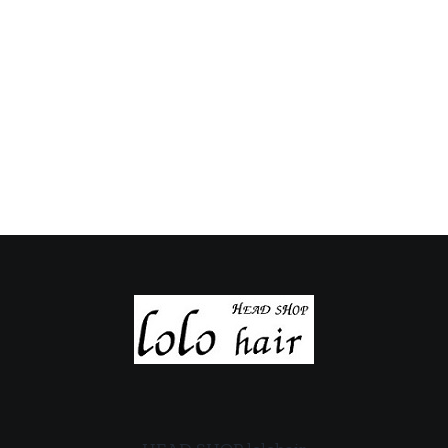
の
の
定
定
休
休
日
日
の
の
ご
ご
案
案
内
内