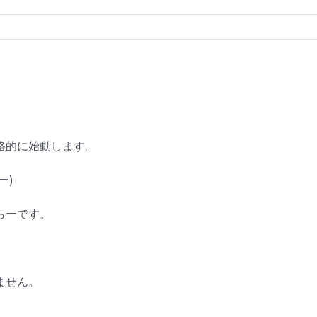
格的に始動します。
ー)
らーです。
ません。