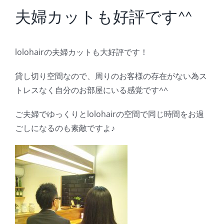
BLOG
夫婦カットも好評です^^
Reservation
lolohairの夫婦カットも大好評です！
貸し切り空間なので、周りのお客様の存在がない為ス
トレスなく自分のお部屋にいる感覚です^^
ご夫婦でゆっくりとlolohairの空間で同じ時間をお過
ごしになるのも素敵ですよ♪