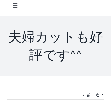
Skip
Toggle
to
Navigation
content
Home
夫婦カットも好
Information
評です^^
STAFF
CONCEPT
MENU
前
次
ACCESS