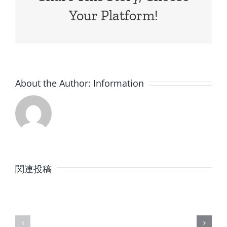
Your Platform!
About the Author:
Information
8
7
月
月
関連投稿
の
の
定
定
休
休