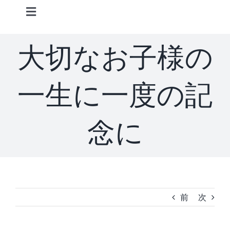
Skip
Toggle
to
Navigation
content
Home
大切なお子様の
Information
一生に一度の記
STAFF
念に
CONCEPT
MENU
前
次
ACCESS