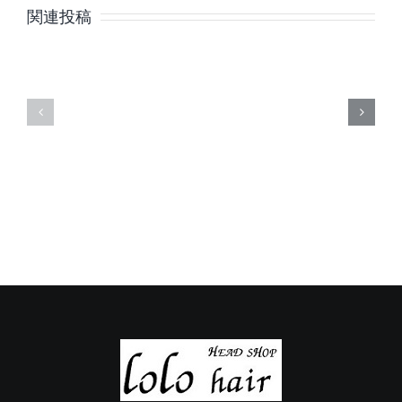
月
月
関連投稿
の
の
定
定
休
休
日
日
の
の
ご
ご
案
案
内
内