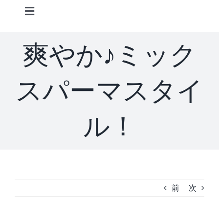
Skip
Toggle
to
Navigation
content
Home
爽やか♪ミック
Information
スパーマスタイ
STAFF
ル！
CONCEPT
MENU
前
次
ACCESS