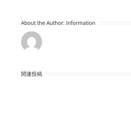
About the Author:
Information
8
月
関連投稿
の
定
休
日
の