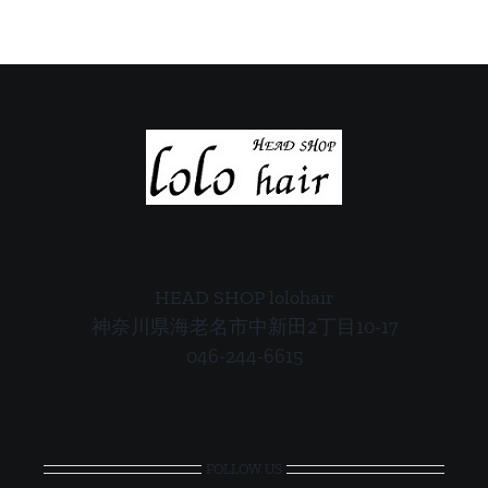
ご
ご
案
案
内
内
HEAD SHOP lolohair
神奈川県海老名市中新田2丁目10-17
046-244-6615
FOLLOW US