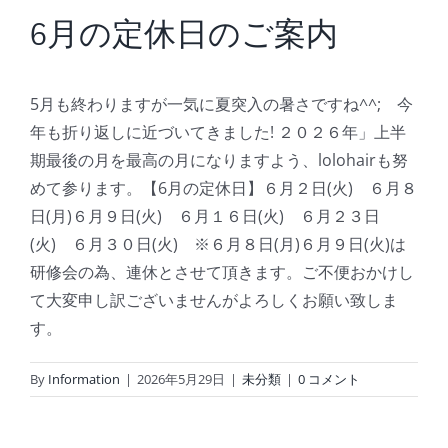
BLOG
6月の定休日のご案内
Reservation
5月も終わりますが一気に夏突入の暑さですね^^; 今
年も折り返しに近づいてきました! ２０２６年」上半
期最後の月を最高の月になりますよう、lolohairも努
めて参ります。【6月の定休日】６月２日(火) ６月８
日(月)６月９日(火) ６月１６日(火) ６月２３日
(火) ６月３０日(火) ※６月８日(月)６月９日(火)は
研修会の為、連休とさせて頂きます。ご不便おかけし
て大変申し訳ございませんがよろしくお願い致しま
す。
By
Information
|
2026年5月29日
|
未分類
|
0 コメント