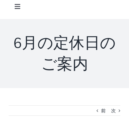
Skip
Toggle
to
Navigation
content
Home
6月の定休日の
Information
ご案内
STAFF
CONCEPT
MENU
前
次
ACCESS