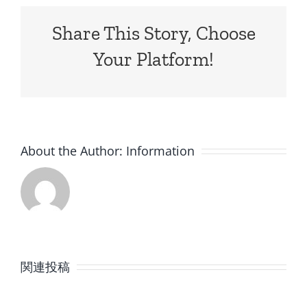
Share This Story, Choose
Your Platform!
About the Author:
Information
8
7
月
月
関連投稿
の
の