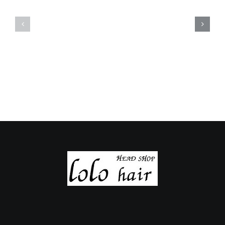
定
定
休
休
日
日
の
の
ご
ご
案
案
内
内