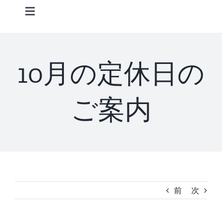
Skip
Toggle
to
Navigation
content
Home
10月の定休日の
Information
ご案内
STAFF
CONCEPT
MENU
前
次
ACCESS