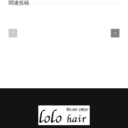
月
月
関連投稿
の
の
定
定
休
休
日
日
の
の
ご
ご
案
案
内
内