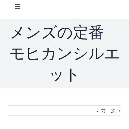
Skip
Toggle
to
Navigation
content
Home
メンズの定番
Information
モヒカンシルエ
STAFF
ット
CONCEPT
MENU
前
次
ACCESS