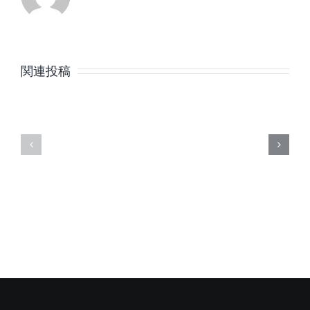
8
7
月
月
関連投稿
の
の
定
定
休
休
日
日
の
の
ご
ご
案
案
内
内