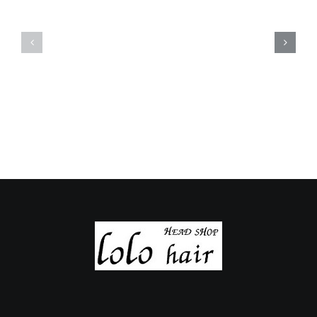
定
定
休
休
日
日
の
の
ご
ご
案
案
内
内