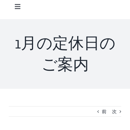
Skip
Toggle
to
Navigation
content
Home
1月の定休日の
Information
ご案内
STAFF
CONCEPT
MENU
前
次
ACCESS