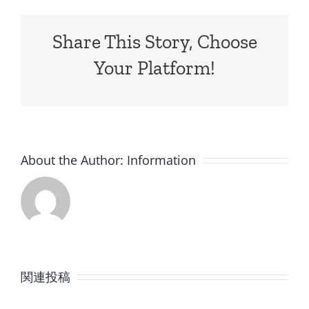
Share This Story, Choose
Your Platform!
About the Author:
Information
8
7
月
月
関連投稿
の
の