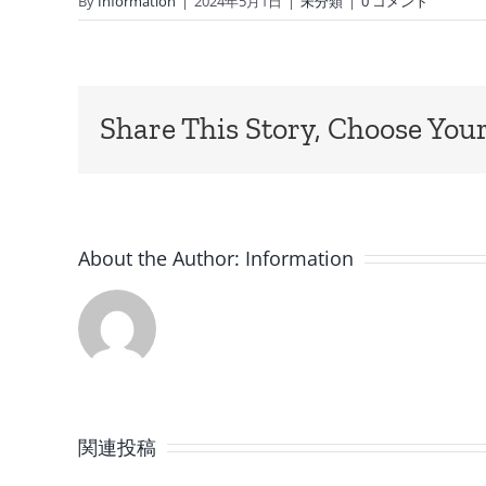
By
Information
|
2024年5月1日
|
未分類
|
0 コメント
Share This Story, Choose Your
About the Author:
Information
8
月
関連投稿