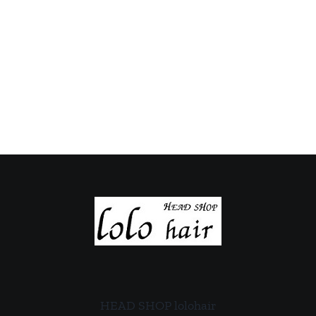
の
の
定
定
休
休
日
日
の
の
ご
ご
案
案
内
内
HEAD SHOP lolohair