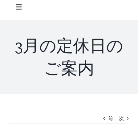
Skip
Toggle
to
Navigation
content
Home
3月の定休日の
Information
ご案内
STAFF
CONCEPT
MENU
前
次
ACCESS