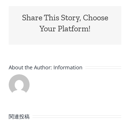
Share This Story, Choose
Your Platform!
About the Author:
Information
8
7
月
月
関連投稿
の
の