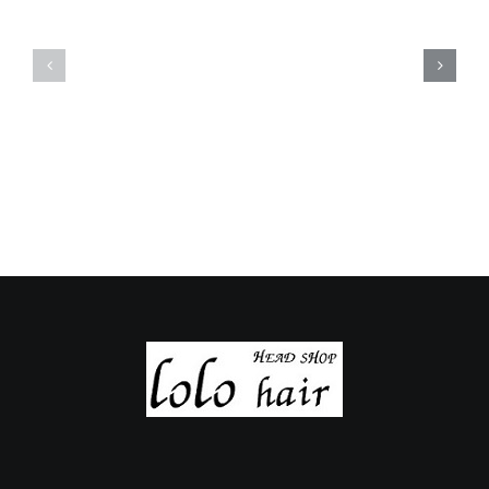
定
定
休
休
日
日
の
の
ご
ご
案
案
内
内