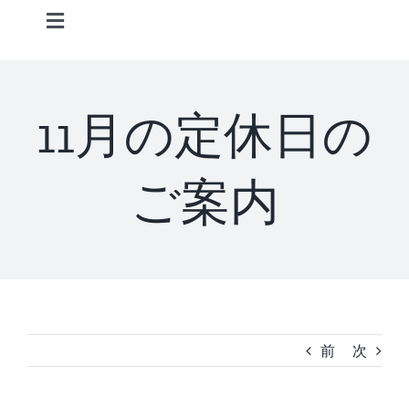
Skip
Toggle
to
Navigation
content
Home
11月の定休日の
Information
ご案内
STAFF
CONCEPT
MENU
前
次
ACCESS