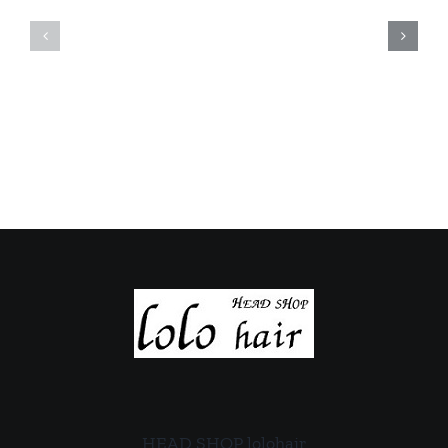
休
休
日
日
の
の
ご
ご
案
案
内
内
HEAD SHOP lolohair