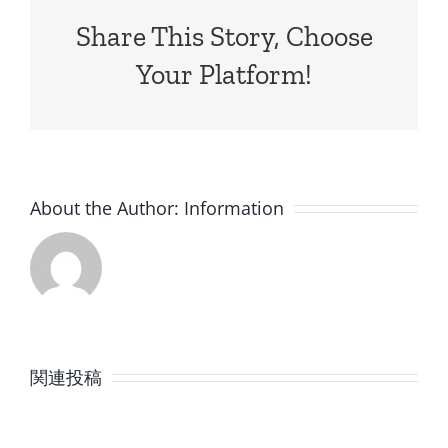
Share This Story, Choose
Your Platform!
About the Author:
Information
8
7
月
月
関連投稿
の
の
定
定