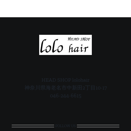
ご
ご
案
案
内
内
HEAD SHOP lolohair
神奈川県海老名市中新田2丁目10-17
046-244-6615
FOLLOW US