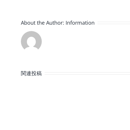
About the Author:
Information
8
月
関連投稿
の
定
休
日
の