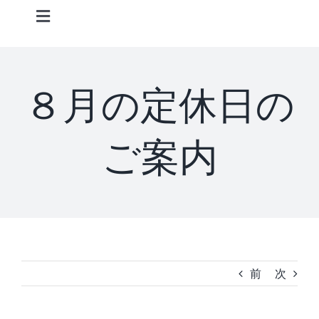
Skip
Toggle
to
Navigation
content
Home
８月の定休日の
Information
ご案内
STAFF
CONCEPT
MENU
前
次
ACCESS