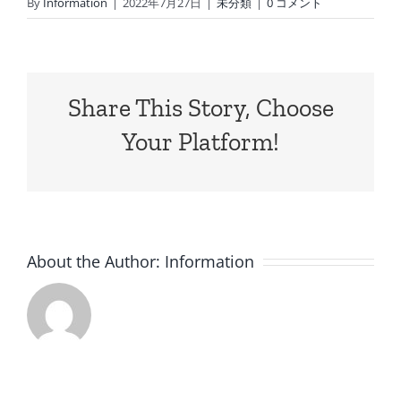
By
Information
|
2022年7月27日
|
未分類
|
0 コメント
Share This Story, Choose
Your Platform!
About the Author:
Information
8
7