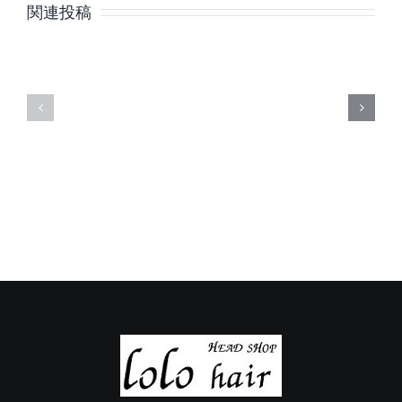
月
月
関連投稿
の
の
定
定
休
休
日
日
の
の
ご
ご
案
案
内
内