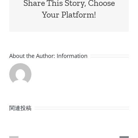
Share This Story, Choose
Your Platform!
About the Author:
Information
8
7
月
月
関連投稿
の
の
定
定