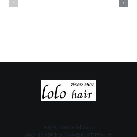
休
休
日
日
の
の
ご
ご
案
案
内
内
HEAD SHOP lolohair
神奈川県海老名市中新田2丁目10-17