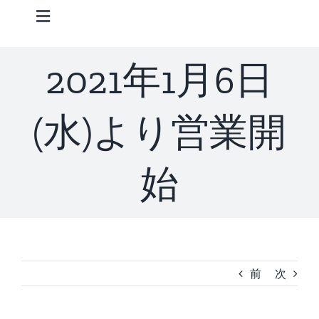
Skip
Toggle
to
Navigation
content
Home
2021年1月6日
Information
(水)より営業開
STAFF
始
CONCEPT
MENU
前
次
ACCESS