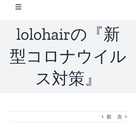
Skip
Toggle
to
Navigation
content
Home
lolohairの『新
Information
型コロナウイル
STAFF
ス対策』
CONCEPT
MENU
前
次
ACCESS