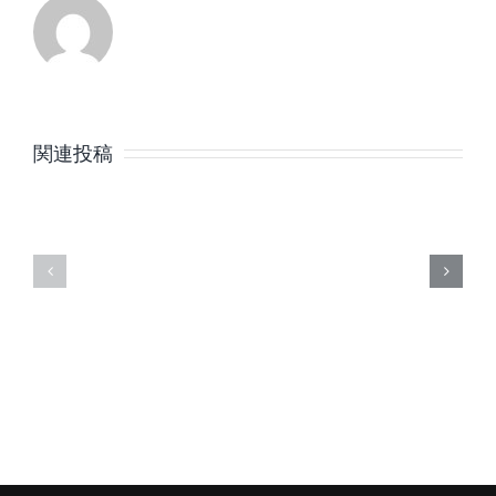
8
7
月
月
関連投稿
の
の
定
定
休
休
日
日
の
の
ご
ご
案
案
内
内