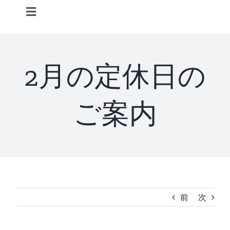
Skip
Toggle
to
Navigation
content
Home
2月の定休日の
Information
ご案内
STAFF
CONCEPT
MENU
前
次
ACCESS