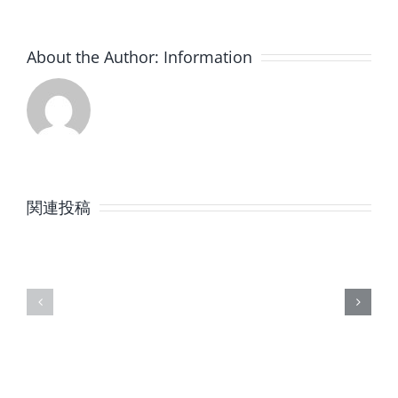
About the Author:
Information
8
7
月
月
関連投稿
の
の
定
定
休
休
日
日
の
の