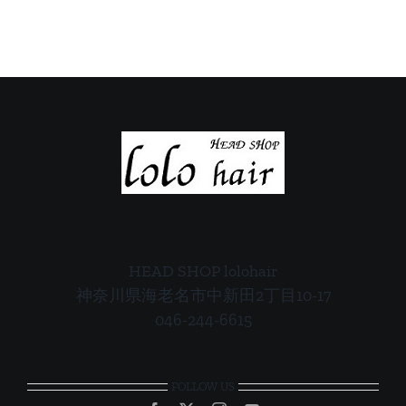
ご
ご
案
案
内
内
HEAD SHOP lolohair
神奈川県海老名市中新田2丁目10-17
046-244-6615
FOLLOW US