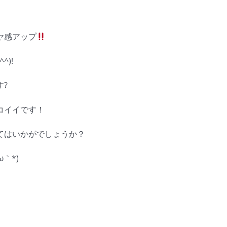
ヤ感アップ
^)!
?
コイイです！
てはいかがでしょうか？
｀*)