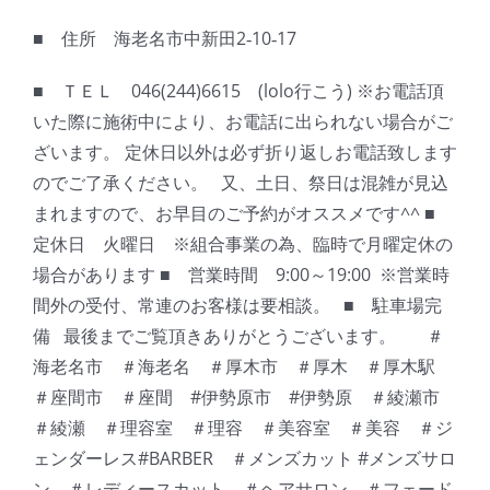
■ 住所 海老名市中新田2‐10‐17
■ ＴＥＬ 046(244)6615 (lolo行こう) ※お電話頂
いた際に施術中により、お電話に出られない場合がご
ざいます。 定休日以外は必ず折り返しお電話致します
のでご了承ください。 又、土日、祭日は混雑が見込
まれますので、お早目のご予約がオススメです^^ ■
定休日 火曜日 ※組合事業の為、臨時で月曜定休の
場合があります ■ 営業時間 9:00～19:00 ※営業時
間外の受付、常連のお客様は要相談。 ■ 駐車場完
備 最後までご覧頂きありがとうございます。 ＃
海老名市 ＃海老名 ＃厚木市 ＃厚木 ＃厚木駅
＃座間市 ＃座間 #伊勢原市 #伊勢原 ＃綾瀬市
＃綾瀬 ＃理容室 ＃理容 ＃美容室 ＃美容 ＃ジ
ェンダーレス#BARBER ＃メンズカット #メンズサロ
ン ＃レディースカット ＃ヘアサロン ＃フェード