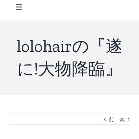
Skip
Toggle
to
Navigation
content
Home
lolohairの『遂
Information
に!大物降臨』
STAFF
CONCEPT
MENU
前
次
ACCESS