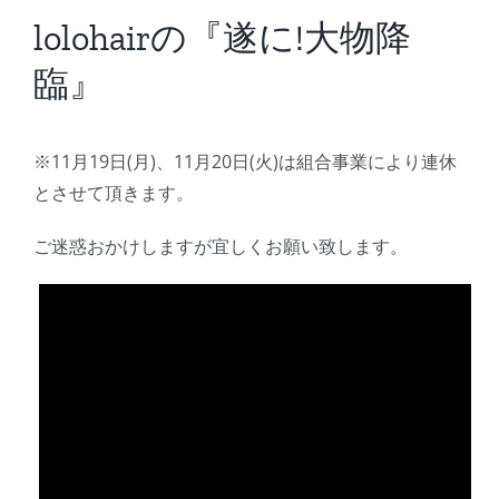
BLOG
lolohairの『遂に!大物降
臨』
Reservation
※11月19日(月)、11月20日(火)は組合事業により連休
とさせて頂きます。
ご迷惑おかけしますが宜しくお願い致します。