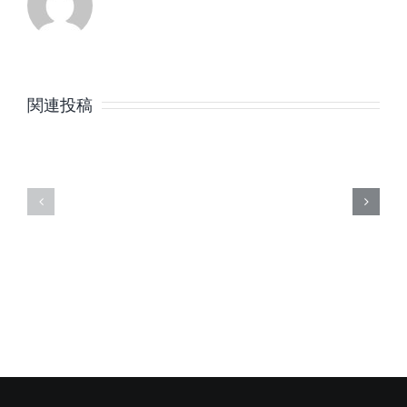
8
7
月
月
関連投稿
の
の
定
定
休
休
日
日
の
の
ご
ご
案
案
内
内