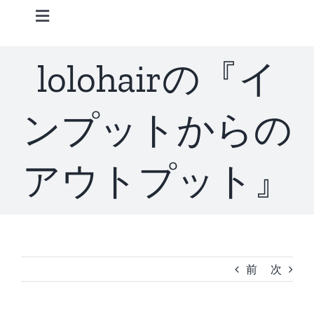
Skip
Toggle
to
Navigation
content
Home
lolohairの『イ
Information
ンプットからの
STAFF
アウトプット』
CONCEPT
MENU
前
次
ACCESS