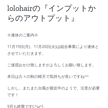
BLOG
lolohairの『インプットか
らのアウトプット』
Reservation
※連休のご案内※
11月19日(月)、11月20日(火)は組合事業により連休と
させていただきます。
ご迷惑おかけ致しますがよろしくお願い致します。
本日は久々の秋の晴天で気持ちが良いですね^^
しかし、またまた台風が接近中のようで、注意が必要
です！
9月も終盤です(;^ω^)