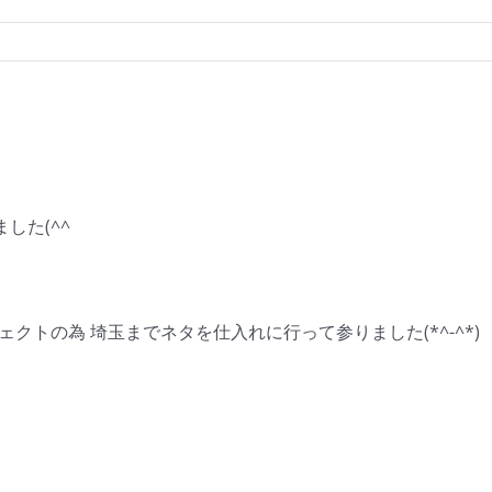
した(^^ゞ
ロジェクトの為 埼玉までネタを仕入れに行って参りました(*^-^*)